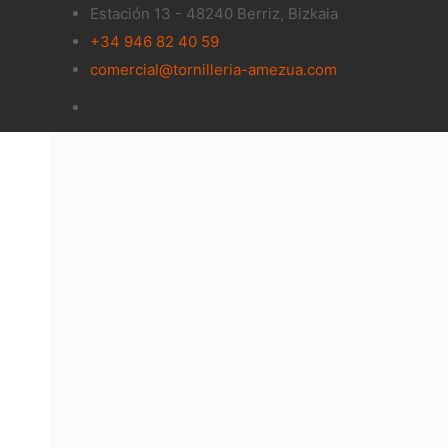
Estación 13 - 48240 Berriz, Bizkaia
+34 946 82 40 59
comercial@tornilleria-amezua.com