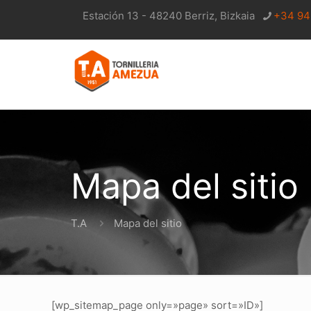
Estación 13 - 48240 Berriz, Bizkaia
+34 94
Mapa del sitio
T.A
Mapa del sitio
[wp_sitemap_page only=»page» sort=»ID»]