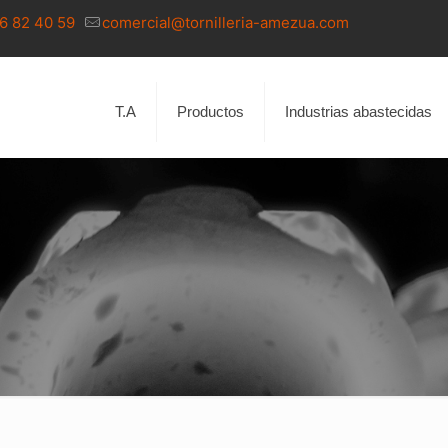
6 82 40 59
comercial@tornilleria-amezua.com
T.A
Productos
Industrias abastecidas